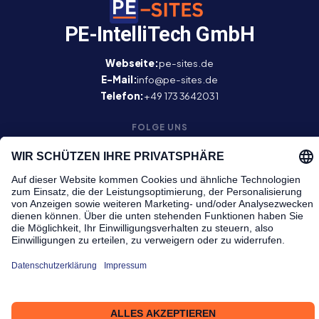
PE-IntelliTech GmbH
Webseite:
pe-sites.de
E-Mail:
info@pe-sites.de
Telefon:
+49 173 3642031
FOLGE UNS
RECHTLICHES
Impressum
Datenschutzrichtlinie
Cookie-Einstellungen
Barrierefreiheitserklärung